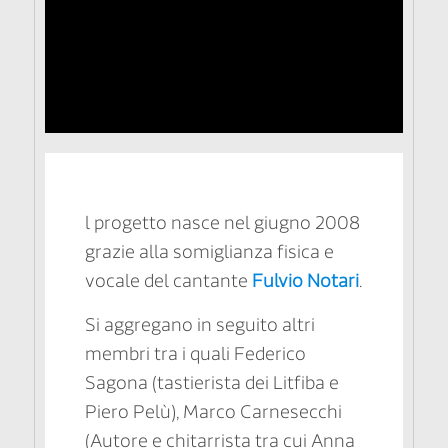
l progetto nasce nel giugno 2008
grazie alla somiglianza fisica e
vocale del cantante
Fulvio Notari
.
Si aggregano in seguito altri
membri tra i quali Federico
Sagona (tastierista dei Litfiba e
Piero Pelù), Marco Carnesecchi
(Autore e chitarrista tra cui Anna