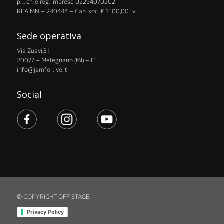
p.i., c.f. e reg. imprese 02294070202
​REA MN – 240444 – Cap. soc. € 1500,00 i.v.
Sede operativa
Via Zuavi,31
20077 – Melegnano (MI) – IT
info@jamforlive.it
Social
© COPYRIGHT OFF STAGE.
Privacy Policy