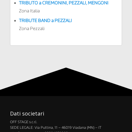
TRIBUTO a
CREMONINI, PEZZALI, MENGONI
Zona Italia
TRIBUTE BAND a PEZZALI
Zona Pezzali
Dati societari
OFF STAGE s.c.r.l.
​SEDE LEGALE: Via Puttina, 11 – 46019 Viadana (MN) – IT