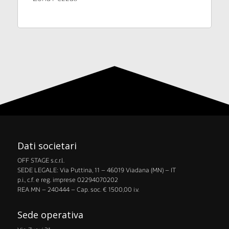
Dati societari
OFF STAGE s.c.r.l.
​SEDE LEGALE: Via Puttina, 11 – 46019 Viadana (MN) – IT
p.i., c.f. e reg. imprese 02294070202
​REA MN – 240444 – Cap. soc. € 1500,00 i.v.
Sede operativa