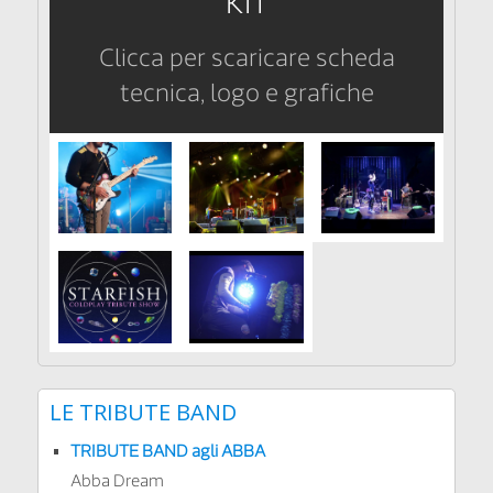
KIT
Clicca per scaricare scheda
tecnica, logo e grafiche
LE TRIBUTE BAND
TRIBUTE BAND agli ABBA
Abba Dream