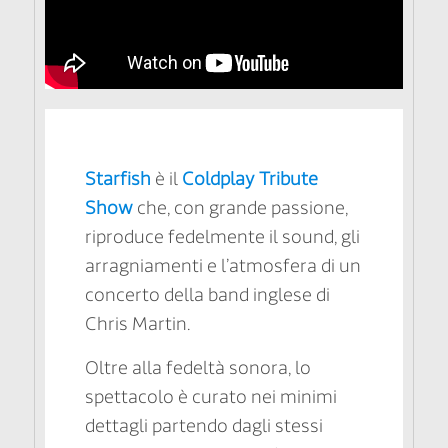
Starfish
è il
Coldplay Tribute
Show
che, con grande passione,
riproduce fedelmente il sound, gli
arragniamenti e l’atmosfera di un
concerto della band inglese di
Chris Martin.
Oltre alla fedeltà sonora, lo
spettacolo è curato nei minimi
dettagli partendo dagli stessi