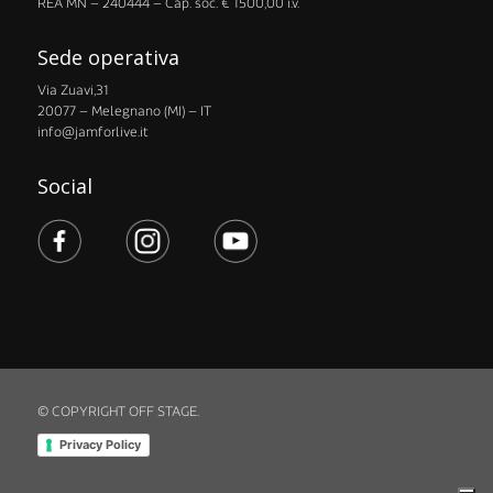
​REA MN – 240444 – Cap. soc. € 1500,00 i.v.
Sede operativa
Via Zuavi,31
20077 – Melegnano (MI) – IT
info@jamforlive.it
Social
© COPYRIGHT OFF STAGE.
Privacy Policy