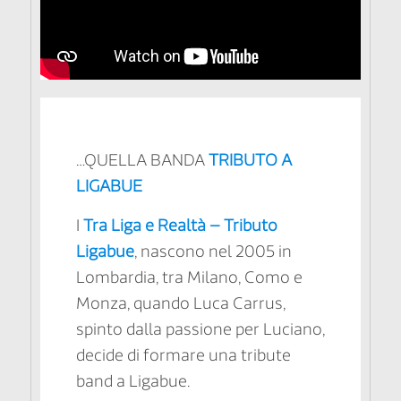
…QUELLA BANDA
TRIBUTO A
LIGABUE
I
Tra Liga e Realtà – Tributo
Ligabue
, nascono nel 2005 in
Lombardia, tra Milano, Como e
Monza, quando Luca Carrus,
spinto dalla passione per Luciano,
decide di formare una tribute
band a Ligabue.