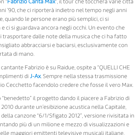
on “
Fabrizio Canta Max
“, il tour che toccherà varie città
nni ’90, che ci riporterà indietro nel tempo negli anni
e, quando le persone erano più semplici, ci si
 e ci si guardava ancora negli occhi. Un evento che
si trasportare dalle note della musica che ci ha fatto
sigliato abbracciarsi e baciarsi, esclusivamente con
ortata di mano.
l cantante Fabrizio è su Raidue, ospite a “QUELLI CHE
mplimenti di
J-Ax
. Sempre nella stessa trasmissione
io Cecchetto facendolo credere che fosse il vero Max.
 “benedetto” il progetto dando il piacere a Fabrizio di
2010 durante un’esibizione acustica nella Capitale,
e della canzone “6/1/Sfigato 2012”, versione rivisitata in
tando più di un milione e mezzo di visualizzazioni e
lle maggiori emittenti televisive musicali italiane,