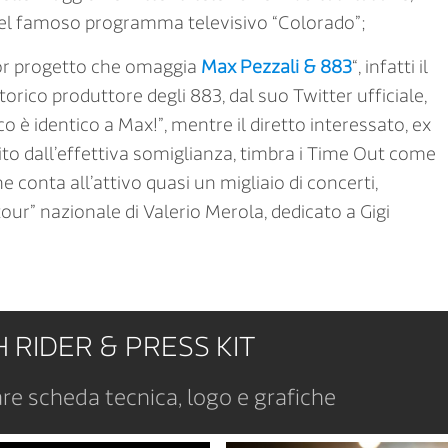
 del famoso programma televisivo “Colorado”;
lior progetto che omaggia
Max Pezzali & 883
“, infatti il
torico produttore degli 883, dal suo Twitter ufficiale,
co è identico a Max!”, mentre il diretto interessato, ex
tito dall’effettiva somiglianza, timbra i Time Out come
e conta all’attivo quasi un migliaio di concerti,
tour” nazionale di Valerio Merola, dedicato a Gigi
 RIDER & PRESS KIT
are scheda tecnica, logo e grafiche