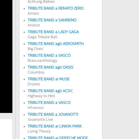
Achtung Babies
TRIBUTE BAND a RENATO ZERO
Amalo
TRIBUTE BAND a SANREMO
Ariston
TRIBUTE BAND a LADY GAGA
Gaga Tribute Ball
TRIBUTE BAND agli AEROSMITH
Big Ones
TRIBUTE BAND a VASCO
Blascoanthology
TRIBUTE BAND agli OASIS
Columbia
TRIBUTE BAND ai MUSE
Drones
TRIBUTE BAND agli ACDC
Highway to Hell
TRIBUTE BAND a VASCO
Infrarossi
TRIBUTE BAND a JOVANOTTI
Jovanotte Live
TRIBUTE BAND ai LINKIN PARK
Living Theory
TRIBUTE BAND ai DEPECHE MODE