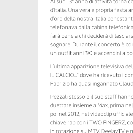
Al suo 13° anno di attività torna c
d’Italia. Una vera e propria festa a
d’oro della nostra Italia benestant
telefonava dalla cabina telefonica
farà bene a chi deciderà di lasciar
sognare. Durante il concerto è con
un outfit anni ’90 e accendini a p
L’ultima apparizione televisiva de
IL CALCIO…” dove ha ricevuto i co
Fabrizio ha quasi ingannato Claud
Pezzali stesso e il suo staff hanno
duettare insieme a Max, prima nel 
poi nel 2012, nel videoclip ufficial
chiave rap con i TWO FINGERZ, con
in rotazione su MTV, DeejayTV e ne