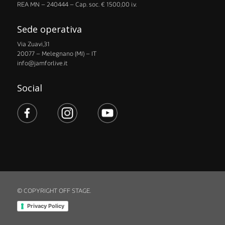
​REA MN – 240444 – Cap. soc. € 1500,00 i.v.
Sede operativa
Via Zuavi,31
20077 – Melegnano (MI) – IT
info@jamforlive.it
Social
© COPYRIGHT OFF STAGE.
Privacy Policy