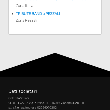
Zona Italia
TRIBUTE BAND a PEZZALI
Zona Pezzali
Dati societari
OFF STAGE s.c.r.l.
​SEDE LEGALE: Via Puttina, 11 – 46019 Viadana (MN) – IT
p.i., c.f. e reg. imprese 02294070202