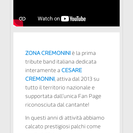
ZONA CREMONINI
è la prima
tribute band italiana dedicata
interamente a
CESARE
CREMONINI
, attiva dal 2013 su
tutto il territorio nazionale e
supportata dall’unica Fan Page
riconosciuta dal cantante!
In questi anni di attività abbiamo
calcato prestigiosi palchi come