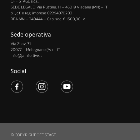
OFF STAGE s.c.r.l.
​SEDE LEGALE: Via Puttina, 11 – 46019 Viadana (MN) – IT
p.i., c.f. e reg. imprese 02294070202
​REA MN – 240444 – Cap. soc. € 1500,00 i.v.
Sede operativa
Via Zuavi,31
20077 – Melegnano (MI) – IT
info@jamforlive.it
Social
© COPYRIGHT OFF STAGE.