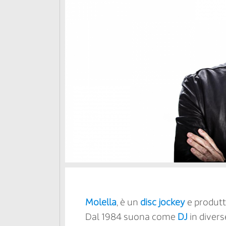
Molella
, è un
disc jockey
e produtto
Dal 1984 suona come
DJ
in divers