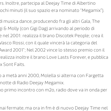
 Inoltre, partecipa al Deejay Time di Albertino
chi minuti (il suo spazio era nominato “Megamix”).
 musica dance, producendo fra gli altri Gala, The
 & Molly (con Gigi Dag) arrivando al periodo di
 nel 2001: realizza il brano Discotek People; crea il
 Vasco Rossi, con il quale vincerà la categoria del
e Award 2001”; Nel 2002 vince lo stesso premio con il
ealizza inoltre il brano Love Lasts Forever, e pubblica
 Sont Faits.
o a metà anni 2000, Molella si alterna con Fargetta
notte di Radio Deejay Megamix.
uo primo incontro con m2o, radio dove va in onda per
 mai fermate, ma ora in fm è di nuovo Deejay Time nel