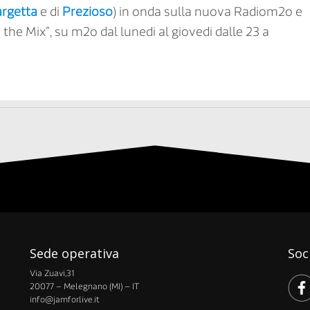
rgetta
e di
Prezioso
) in onda sulla nuova Radiom2o e
the Mix”, su m2o dal lunedi al giovedi dalle 23 a
Sede operativa
Soc
Via Zuavi,31
20077 – Melegnano (MI) – IT
info@jamforlive.it