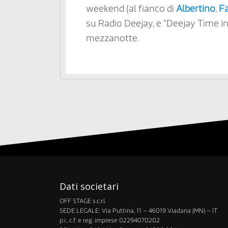
weekend (al fianco di
Albertino
,
Fa
su Radio Deejay, e “Deejay Time in 
mezzanotte.
Dati societari
OFF STAGE s.c.r.l.
​SEDE LEGALE: Via Puttina, 11 – 46019 Viadana (MN) – IT
p.i., c.f. e reg. imprese 02294070202