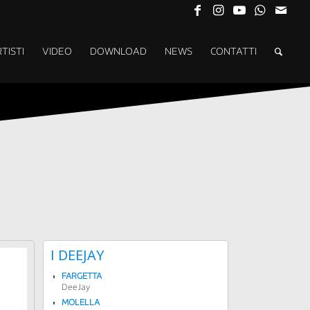
TISTI
VIDEO
DOWNLOAD
NEWS
CONTATTI
I DEEJAY
FARGETTA
DeeJay
MOLELLA