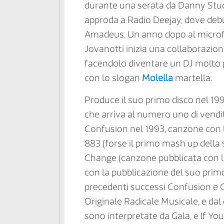
durante una serata da Danny Stucc
approda a Radio Deejay, dove debu
Amadeus. Un anno dopo al microfo
Jovanotti inizia una collaborazione
facendolo diventare un DJ molto po
con lo slogan
Molella
martella.
Produce il suo primo disco nel 1990
che arriva al numero uno di vendite
Confusion nel 1993, canzone con la
883 (forse il primo mash up della 
Change (canzone pubblicata con la 
con la pubblicazione del suo primo
precedenti successi Confusion e 
Originale Radicale Musicale, e dal 
sono interpretate da Gala, e If Yo