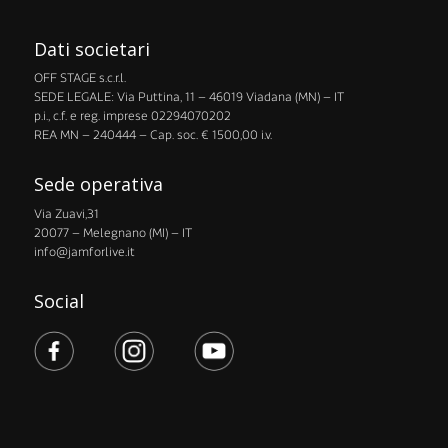
Dati societari
OFF STAGE s.c.r.l.
​SEDE LEGALE: Via Puttina, 11 – 46019 Viadana (MN) – IT
p.i., c.f. e reg. imprese 02294070202
​REA MN – 240444 – Cap. soc. € 1500,00 i.v.
Sede operativa
Via Zuavi,31
20077 – Melegnano (MI) – IT
info@jamforlive.it
Social