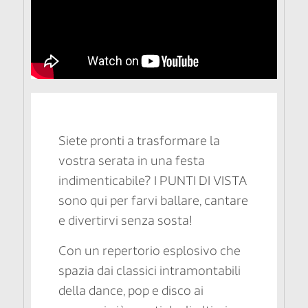
Siete pronti a trasformare la
vostra serata in una festa
indimenticabile? I PUNTI DI VISTA
sono qui per farvi ballare, cantare
e divertirvi senza sosta!
Con un repertorio esplosivo che
spazia dai classici intramontabili
della dance, pop e disco ai